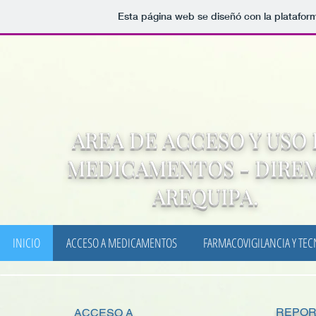
Esta página web se diseñó con la platafo
AREA DE ACCESO Y USO
MEDICAMENTOS - DIRE
AREQUIPA.
INICIO
ACCESO A MEDICAMENTOS
FARMACOVIGILANCIA Y TEC
REPOR
ACCESO A